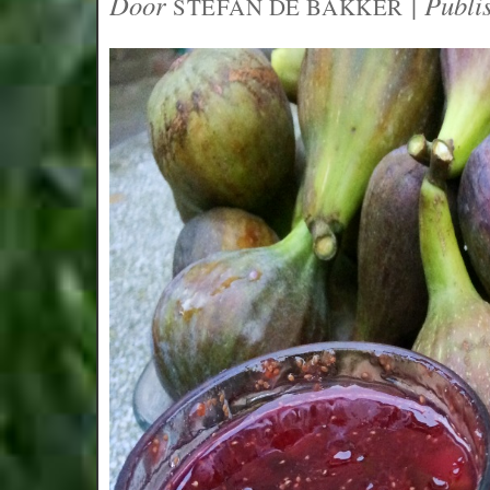
Door
|
Publi
STEFAN DE BAKKER