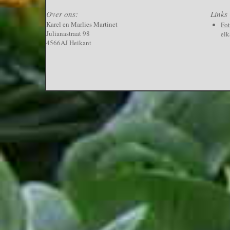
Over ons:
Links
Karel en Marlies Martinet
Fo
Julianastraat 98
elk
4566AJ Heikant