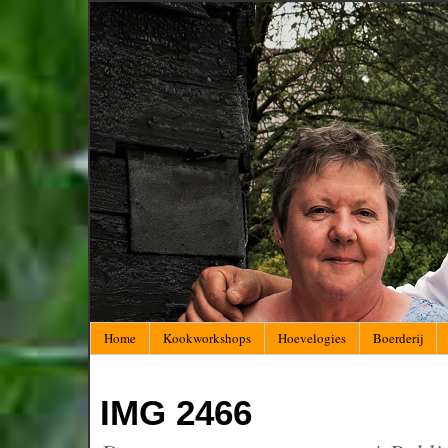
Home
Kookworkshops
Hoevelogies
Boerderij
IMG 2466