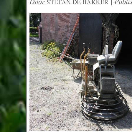
Door
|
Publi
STEFAN DE BAKKER