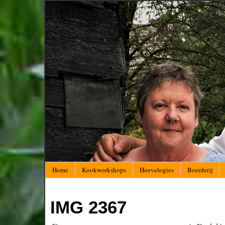
Home
Kookworkshops
Hoevelogies
Boerderij
IMG 2367