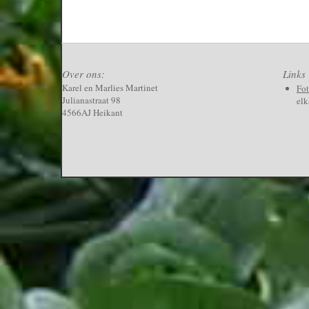
Over ons:
Links
Karel en Marlies Martinet
Fo
Julianastraat 98
elk
4566AJ Heikant