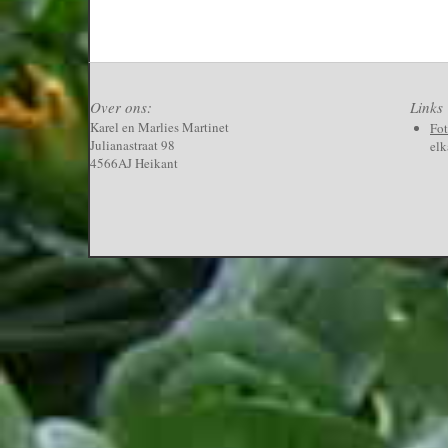
Over ons:
Links
Karel en Marlies Martinet
Fo
Julianastraat 98
elk
4566AJ Heikant