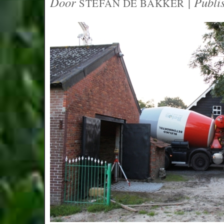
Door
|
Publi
STEFAN DE BAKKER