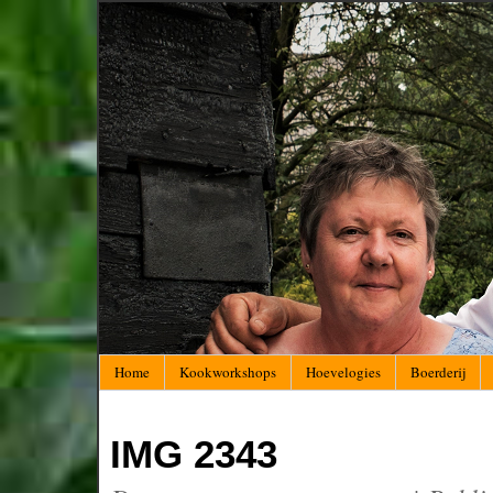
Home
Kookworkshops
Hoevelogies
Boerderij
IMG 2343