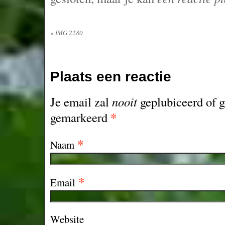
«
IMG 2280
Plaats een reactie
Je email zal
nooit
geplubiceerd of g
*
gemarkeerd
*
Naam
*
Email
Website