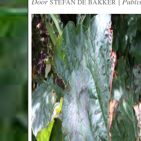
Door
|
Publi
STEFAN DE BAKKER