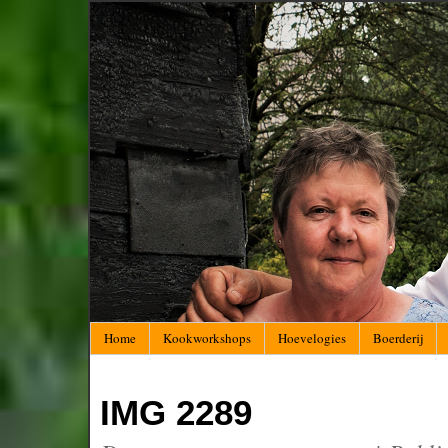
Home
Kookworkshops
Hoevelogies
Boerderij
IMG 2289