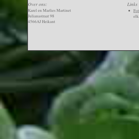
Over ons:
Links
Karel en Marlies Martinet
Fo
Julianastraat 98
elk
4566AJ Heikant