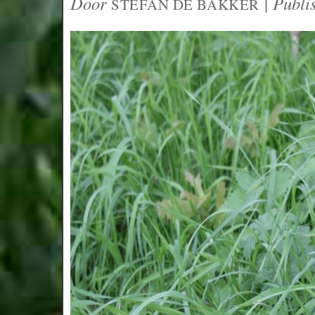
Door
|
Publi
STEFAN DE BAKKER