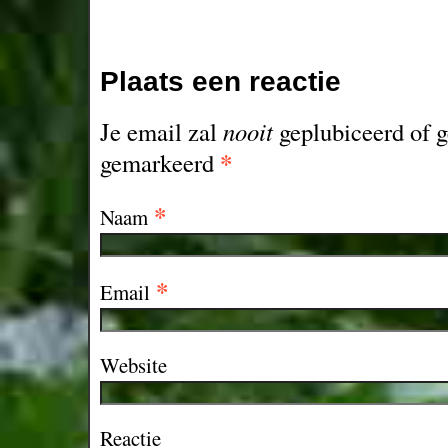
Plaats een reactie
Je email zal
nooit
geplubiceerd of g
*
gemarkeerd
*
Naam
*
Email
Website
Reactie