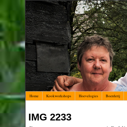
Home
Kookworkshops
Hoevelogies
Boerderij
IMG 2233