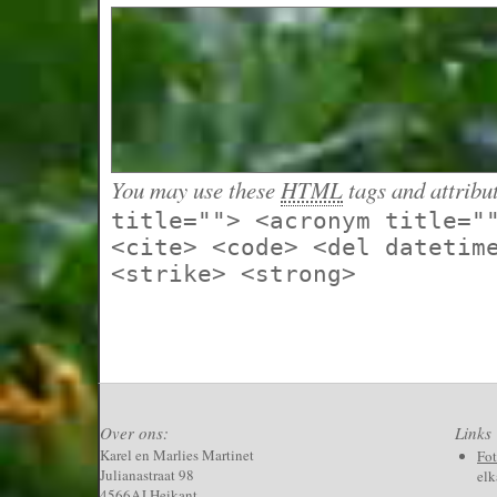
You may use these
HTML
tags and attribu
title=""> <acronym title="
<cite> <code> <del datetim
<strike> <strong>
Over ons:
Links
Karel en Marlies Martinet
Fo
Julianastraat 98
elk
4566AJ Heikant