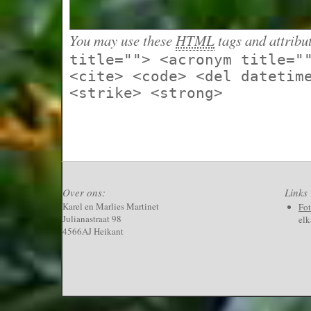
You may use these
HTML
tags and attribu
title=""> <acronym title="
<cite> <code> <del datetim
<strike> <strong>
Over ons:
Links
Karel en Marlies Martinet
Fo
Julianastraat 98
elk
4566AJ Heikant