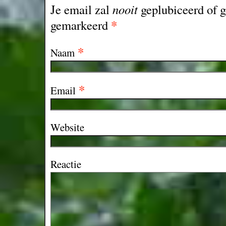
Je email zal
nooit
geplubiceerd of g
*
gemarkeerd
*
Naam
*
Email
Website
Reactie