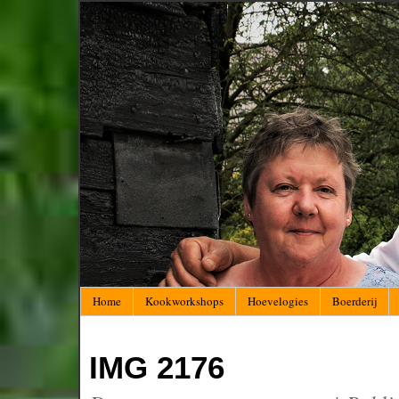
Home
Kookworkshops
Hoevelogies
Boerderij
IMG 2176