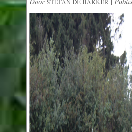
Door
|
Publi
STEFAN DE BAKKER