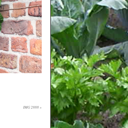
IMG 2888
»