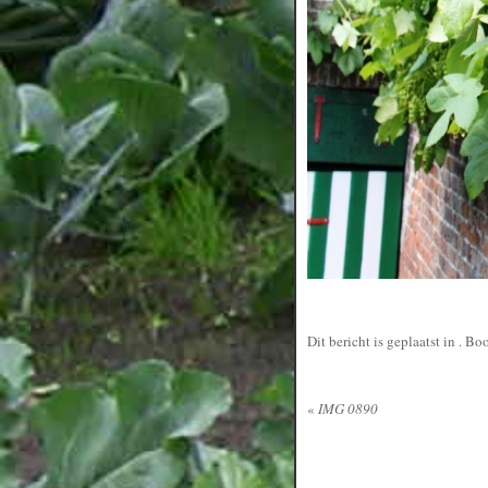
Dit bericht is geplaatst in
. Bo
«
IMG 0890