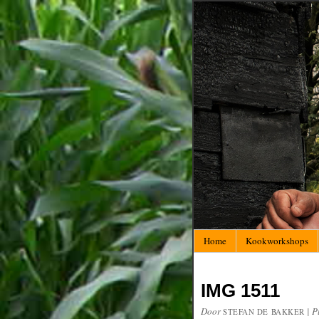
Home
Kookworkshops
IMG 1511
Door
|
P
STEFAN DE BAKKER