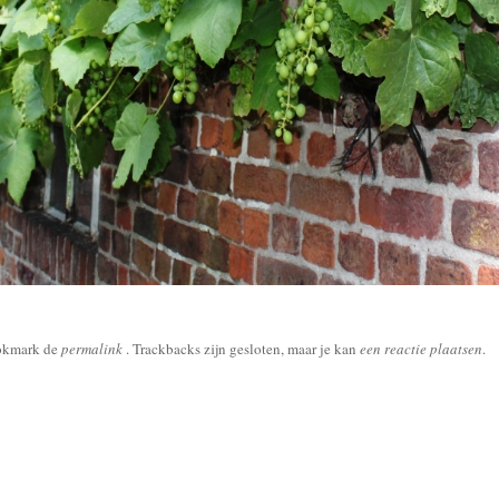
okmark de
permalink
. Trackbacks zijn gesloten, maar je kan
een reactie plaatsen
.