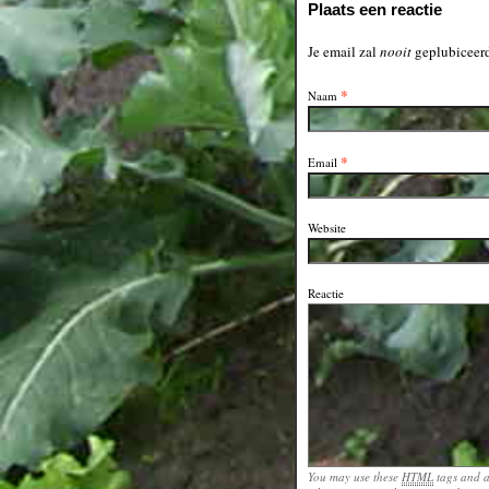
Plaats een reactie
Je email zal
nooit
geplubiceerd
*
Naam
*
Email
Website
Reactie
You may use these
HTML
tags and a