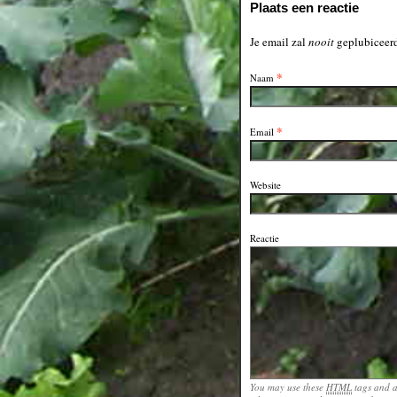
Plaats een reactie
Je email zal
nooit
geplubiceerd
*
Naam
*
Email
Website
Reactie
You may use these
HTML
tags and a