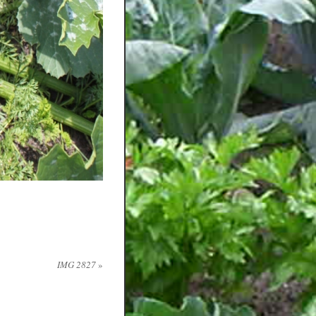
IMG 2827
»