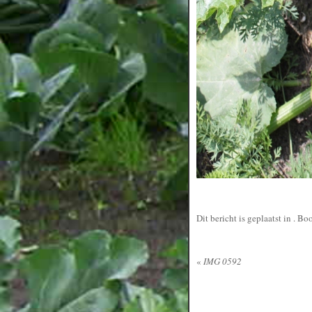
Dit bericht is geplaatst in
. Bo
«
IMG 0592