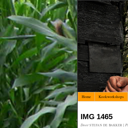
Home
Kookworkshops
IMG 1465
Door
|
P
STEFAN DE BAKKER