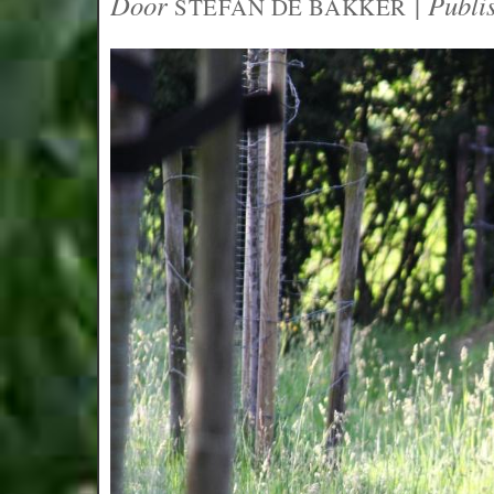
Door
|
Publi
STEFAN DE BAKKER