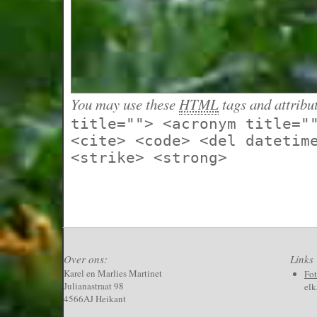
You may use these
HTML
tags and attribu
title=""> <acronym title="
<cite> <code> <del datetim
<strike> <strong>
Over ons:
Links
Karel en Marlies Martinet
Fo
Julianastraat 98
elk
4566AJ Heikant