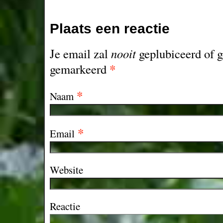
Plaats een reactie
Je email zal
nooit
geplubiceerd of g
*
gemarkeerd
*
Naam
*
Email
Website
Reactie