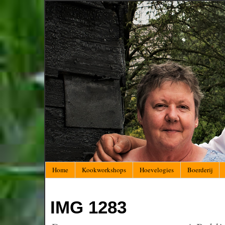
Home
Kookworkshops
Hoevelogies
Boerderij
IMG 1283