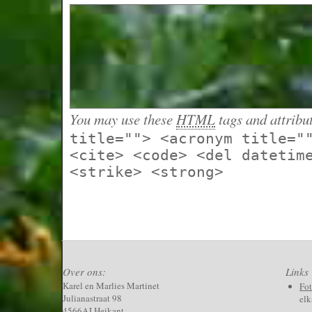
You may use these
HTML
tags and attribu
title=""> <acronym title="
<cite> <code> <del datetim
<strike> <strong>
Over ons:
Links
Karel en Marlies Martinet
Fo
Julianastraat 98
elk
4566AJ Heikant