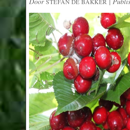
Door
|
Publi
STEFAN DE BAKKER