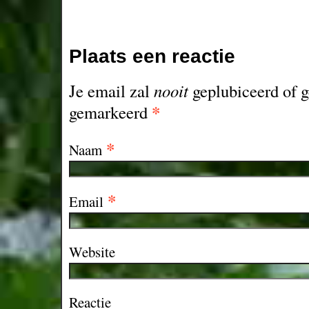
Plaats een reactie
Je email zal
nooit
geplubiceerd of g
*
gemarkeerd
*
Naam
*
Email
Website
Reactie