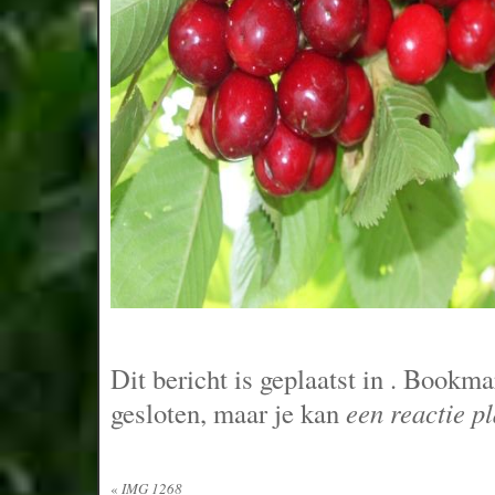
Dit bericht is geplaatst in
. Bookma
gesloten, maar je kan
een reactie p
«
IMG 1268