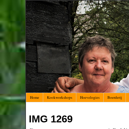
Home
Kookworkshops
Hoevelogies
Boerderij
IMG 1269