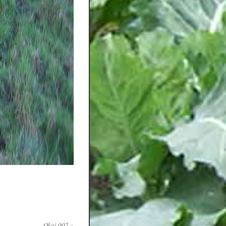
Okai 002
»