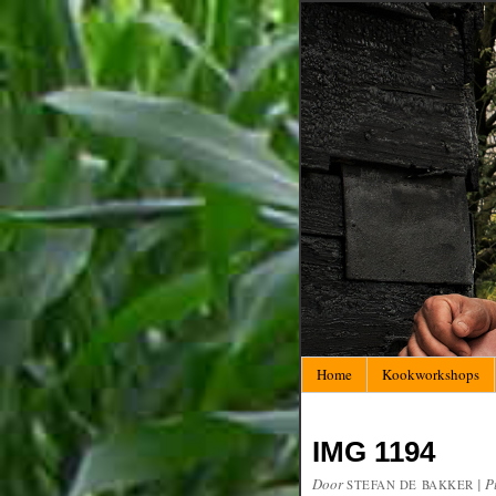
Home
Kookworkshops
IMG 1194
Door
|
P
STEFAN DE BAKKER