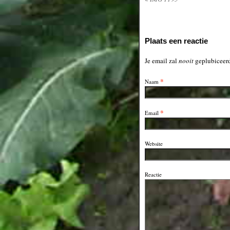
Plaats een reactie
Je email zal
nooit
geplubiceerd
*
Naam
*
Email
Website
Reactie