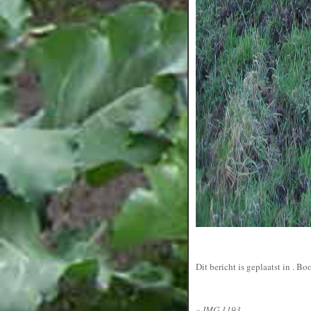
Dit bericht is geplaatst in
. Bo
«
IMG 1193