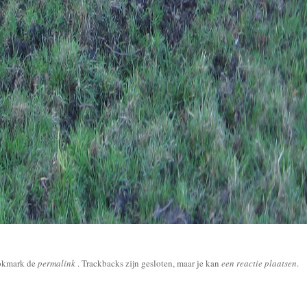
okmark de
permalink
. Trackbacks zijn gesloten, maar je kan
een reactie plaatsen
.