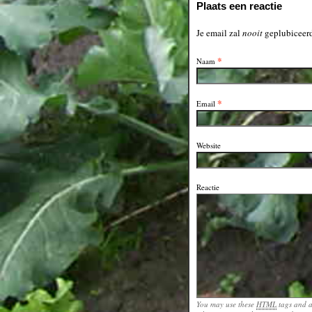
Plaats een reactie
Je email zal
nooit
geplubiceerd
*
Naam
*
Email
Website
Reactie
You may use these
HTML
tags and a