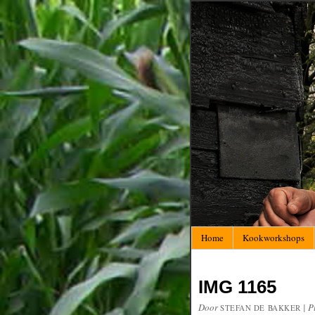
Home
Kookworkshops
IMG 1165
Door
|
P
STEFAN DE BAKKER