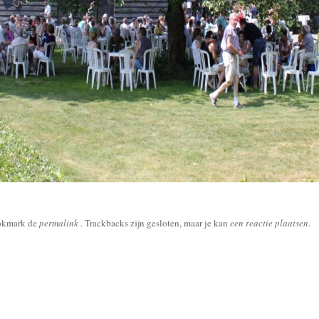
okmark de
permalink
. Trackbacks zijn gesloten, maar je kan
een reactie plaatsen
.