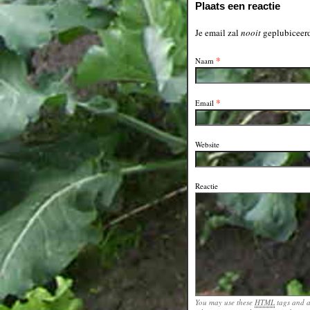
Plaats een reactie
Je email zal
nooit
geplubiceerd
*
Naam
*
Email
Website
Reactie
You may use these
HTML
tags and a