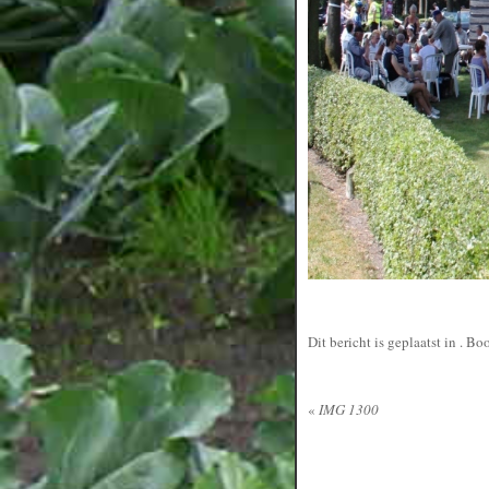
Dit bericht is geplaatst in
. Bo
«
IMG 1300