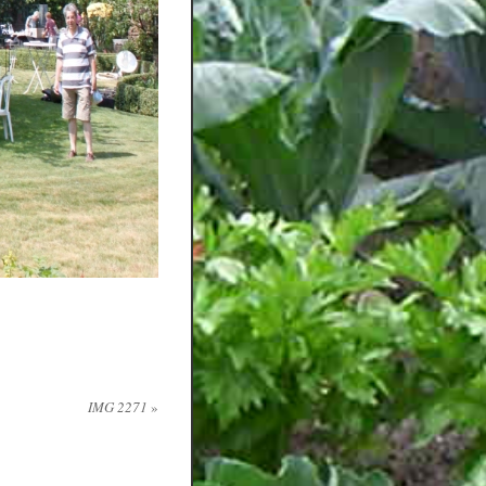
IMG 2271
»