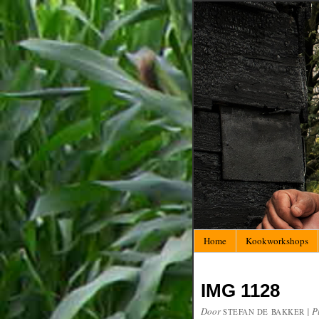
Home
Kookworkshops
IMG 1128
Door
|
P
STEFAN DE BAKKER