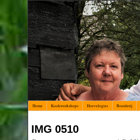
Home
Kookworkshops
Hoevelogies
Boerderij
IMG 0510