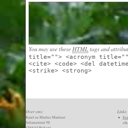
You may use these
HTML
tags and attribu
title=""> <acronym title="
<cite> <code> <del datetim
<strike> <strong>
Over ons:
Links
Karel en Marlies Martinet
Fo
Julianastraat 98
elk
4566AJ Heikant