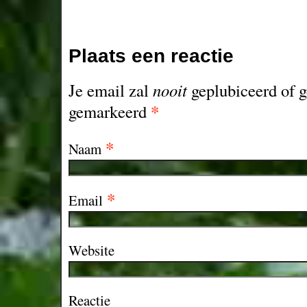
Plaats een reactie
Je email zal
nooit
geplubiceerd of g
*
gemarkeerd
*
Naam
*
Email
Website
Reactie