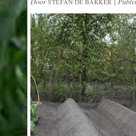
Door
|
Publi
STEFAN DE BAKKER