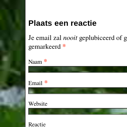
Plaats een reactie
Je email zal
nooit
geplubiceerd of g
*
gemarkeerd
*
Naam
*
Email
Website
Reactie