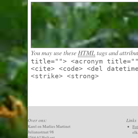
You may use these
HTML
tags and attribu
title=""> <acronym title="
<cite> <code> <del datetim
<strike> <strong>
Over ons:
Links
Karel en Marlies Martinet
Fo
Julianastraat 98
elk
4566AJ Heikant