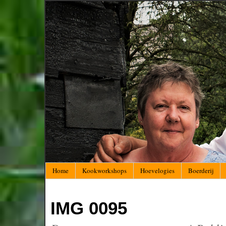
Home
Kookworkshops
Hoevelogies
Boerderij
IMG 0095