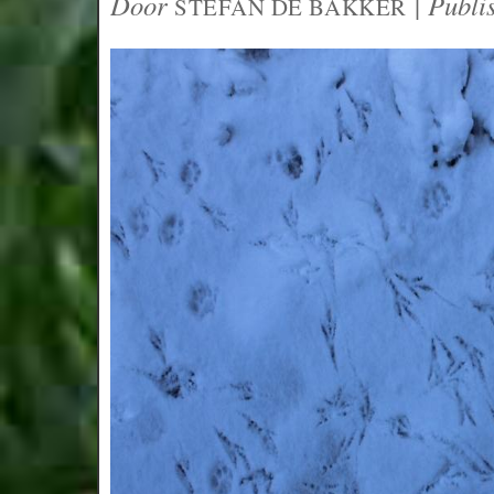
Door
|
Publi
STEFAN DE BAKKER