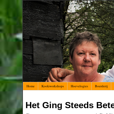
Home
Kookworkshops
Hoevelogies
Boerderij
Het Ging Steeds Bet