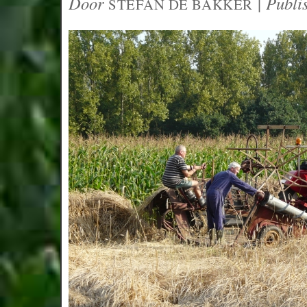
Door
|
Publi
STEFAN DE BAKKER