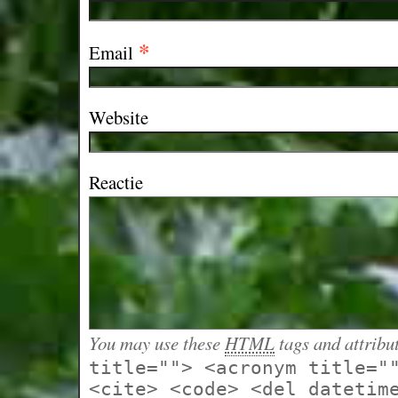
*
Email
Website
Reactie
You may use these
HTML
tags and attribu
title=""> <acronym title="
<cite> <code> <del datetim