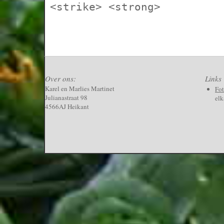
<strike> <strong>
Over ons:
Links
Karel en Marlies Martinet
Fo
Julianastraat 98
elk
4566AJ Heikant