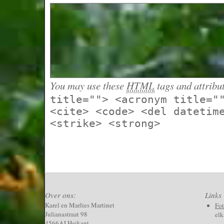
You may use these
HTML
tags and attribu
title=""> <acronym title="
<cite> <code> <del datetim
<strike> <strong>
Over ons:
Links
Karel en Marlies Martinet
Fo
Julianastraat 98
elk
4566AJ Heikant