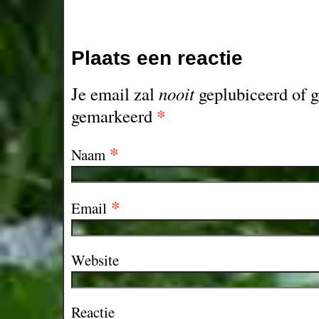
Plaats een reactie
Je email zal
nooit
geplubiceerd of g
*
gemarkeerd
*
Naam
*
Email
Website
Reactie