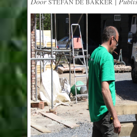
Door
|
Publi
STEFAN DE BAKKER