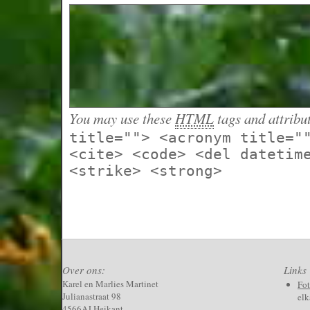
You may use these
HTML
tags and attribu
title=""> <acronym title="
<cite> <code> <del datetim
<strike> <strong>
Over ons:
Links
Karel en Marlies Martinet
Fo
Julianastraat 98
elk
4566AJ Heikant