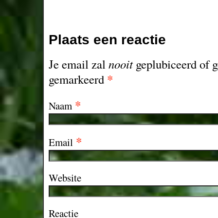
Plaats een reactie
Je email zal
nooit
geplubiceerd of g
*
gemarkeerd
*
Naam
*
Email
Website
Reactie