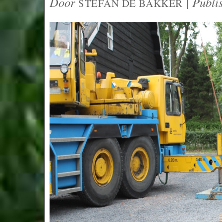
Door
|
Publi
STEFAN DE BAKKER