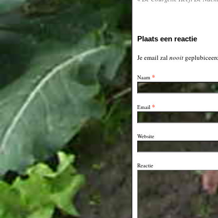
Plaats een reactie
Je email zal
nooit
geplubiceerd
*
Naam
*
Email
Website
Reactie