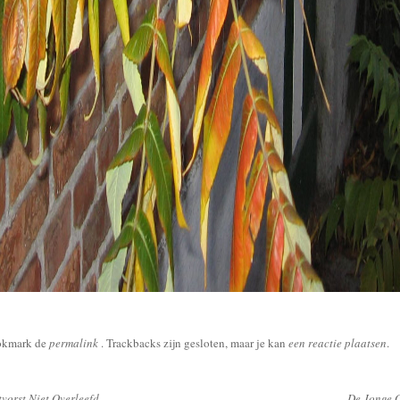
okmark de
permalink
. Trackbacks zijn gesloten, maar je kan
een reactie plaatsen
.
vorst Niet Overleefd
De Jonge 