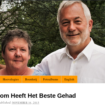
Hoevelogies
Boerderij
Fotoalbums
English
om Heeft Het Beste Gehad
ublished:
NOVEMBER 16, 2015