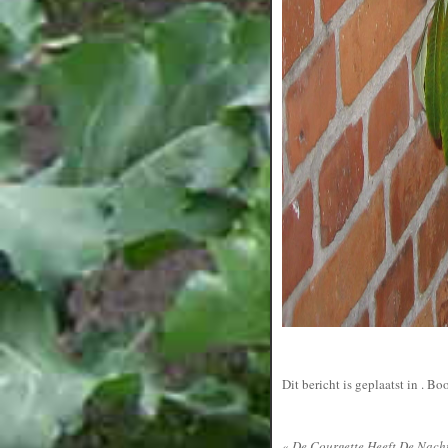
Dit bericht is geplaatst in
. Bo
«
De Courgette Heeft De Nacht