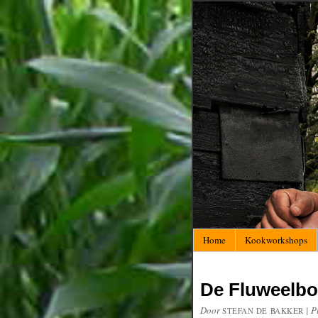
Home
Kookworkshops
De Fluweelbo
Door
|
P
STEFAN DE BAKKER