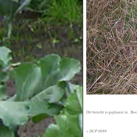
Dit bericht is geplaatst in
. Bo
«
DCP 0089