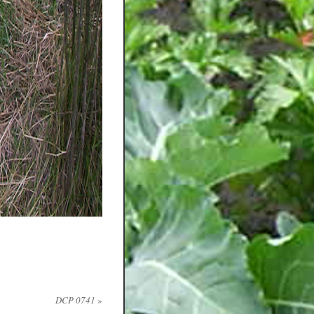
DCP 0741
»