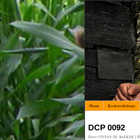
Home
Kookworkshops
DCP 0092
Door
|
P
STEFAN DE BAKKER