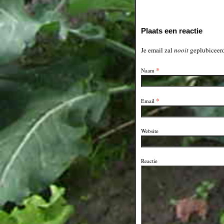
Plaats een reactie
Je email zal
nooit
geplubiceerd
*
Naam
*
Email
Website
Reactie