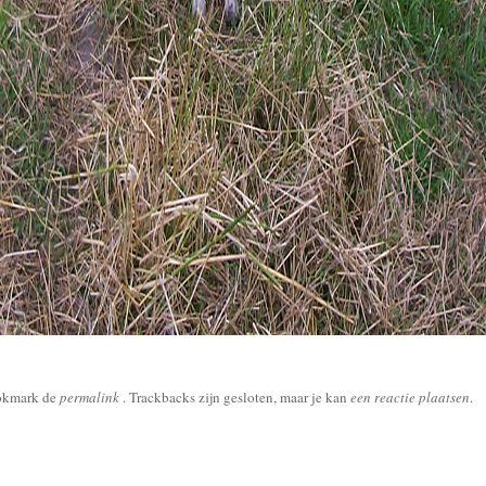
okmark de
permalink
. Trackbacks zijn gesloten, maar je kan
een reactie plaatsen
.