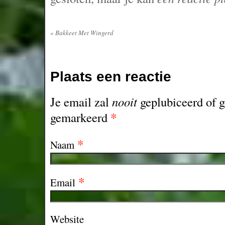
«
Bakkeet Met Wingerd
Plaats een reactie
Je email zal
nooit
geplubiceerd of g
*
gemarkeerd
*
Naam
*
Email
Website