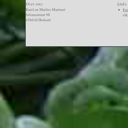
Over ons:
Links
Karel en Marlies Martinet
Fo
Julianastraat 98
elk
4566AJ Heikant