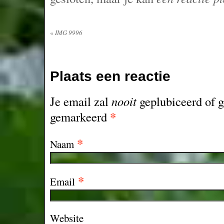
«
IMG 9996
Plaats een reactie
Je email zal
nooit
geplubiceerd of g
*
gemarkeerd
*
Naam
*
Email
Website