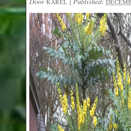
Door
|
Published:
KAREL
DECEMBE