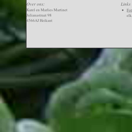
Over ons:
Links
Karel en Marlies Martinet
Fo
Julianastraat 98
elk
4566AJ Heikant