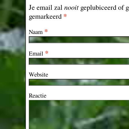
Je email zal
nooit
geplubiceerd of g
*
gemarkeerd
*
Naam
*
Email
Website
Reactie