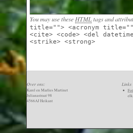
You may use these
HTML
tags and attribu
title=""> <acronym title="
<cite> <code> <del datetim
<strike> <strong>
Over ons:
Links
Karel en Marlies Martinet
Fo
Julianastraat 98
elk
4566AJ Heikant