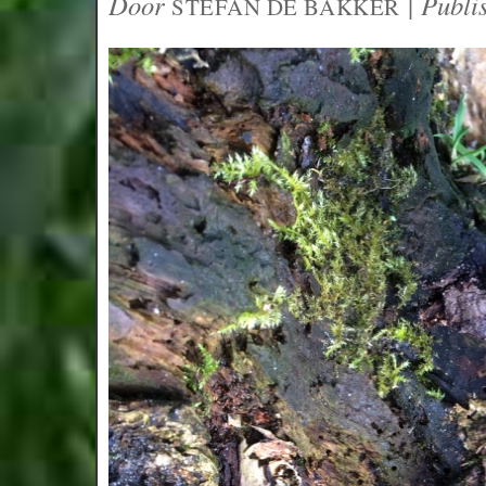
Door
|
Publi
STEFAN DE BAKKER